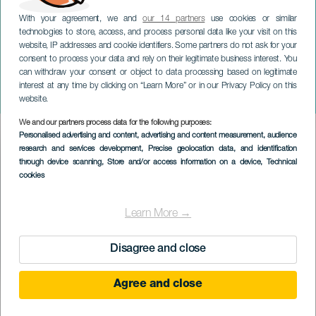
With your agreement, we and
our 14 partners
use cookies or similar
technologies to store, access, and process personal data like your visit on this
website, IP addresses and cookie identifiers. Some partners do not ask for your
consent to process your data and rely on their legitimate business interest. You
GRÃ-CANÁRIA
can withdraw your consent or object to data processing based on legitimate
Feira de artesanato da
interest at any time by clicking on “Learn More” or in our Privacy Policy on this
primavera do sul
website.
We and our partners process data for the following purposes:
Imagen
Personalised advertising and content, advertising and content measurement, audience
Listado
research and services development
, Precise geolocation data, and identification
through device scanning
, Store and/or access information on a device
, Technical
cookies
Learn More →
Disagree and close
Agree and close
EVENTO PASSADO