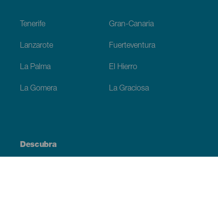
Footer
Tenerife
Gran-Canaria
Lanzarote
Fuerteventura
La Palma
El Hierro
La Gomera
La Graciosa
Descubra
Costa e praia
Cultura
Gastronomia
Todos os artigos