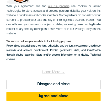
With your agreement, we and
our 14 partners
use cookies or similar
technologies to store, access, and process personal data like your visit on this
website, IP addresses and cookie identifiers. Some partners do not ask for your
consent to process your data and rely on their legitimate business interest. You
can withdraw your consent or object to data processing based on legitimate
GRÃ-CANÁRIA
interest at any time by clicking on “Learn More” or in our Privacy Policy on this
El Médano Burger Fest
website.
We and our partners process data for the following purposes:
Imagen
Personalised advertising and content, advertising and content measurement, audience
Listado
research and services development
, Precise geolocation data, and identification
through device scanning
, Store and/or access information on a device
, Technical
cookies
Learn More →
Disagree and close
Agree and close
EVENTO PASSADO