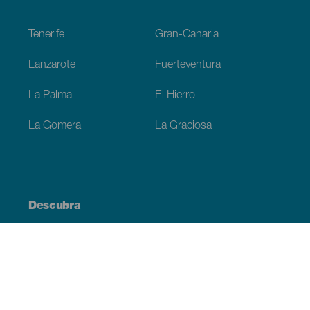
Footer
Tenerife
Gran-Canaria
Lanzarote
Fuerteventura
La Palma
El Hierro
La Gomera
La Graciosa
Descubra
Costa e praia
Cultura
Gastronomia
Todos os artigos