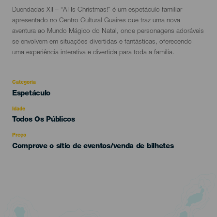
Descripción
Duendadas XII – “AI Is Christmas!” é um espetáculo familiar
del
apresentado no Centro Cultural Guaires que traz uma nova
evento
aventura ao Mundo Mágico do Natal, onde personagens adoráveis
se envolvem em situações divertidas e fantásticas, oferecendo
uma experiência interativa e divertida para toda a família.
Categoria
Categoría
Espetáculo
del
evento
Idade
Edad
Todos Os Públicos
Recomendada
Preço
Comprove o sítio de eventos/venda de bilhetes