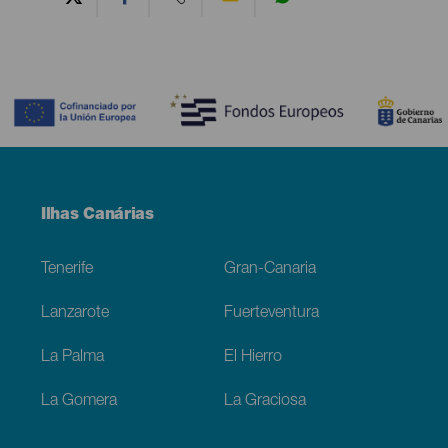
Contenido
Menú
Ilhas Canárias
Footer
Tenerife
Gran-Canaria
Lanzarote
Fuerteventura
La Palma
El Hierro
La Gomera
La Graciosa