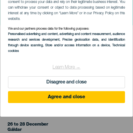
consent to process your data and rely on their legitimate business interest. You
can withdraw your consent or object to data processing based on legitimate
GRÃ-CANÁRIA
interest at any time by clicking on “Learn More” or in our Privacy Policy on this
Duendadas XII – AI é Natal!
website.
We and our partners process data for the following purposes:
Imagen
Personalised advertising and content, advertising and content measurement, audience
Listado
research and services development
, Precise geolocation data, and identification
through device scanning
, Store and/or access information on a device
, Technical
cookies
Learn More →
Disagree and close
Agree and close
EVENTO PASSADO
26 to 28 December
Localidad
Gáldar