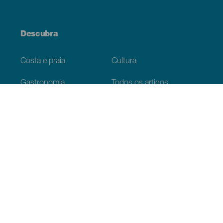
Descubra
Costa e praia
Cultura
Gastronomia
Todos os artigos
Informação prática
Agenda
Clima
Como chegar
Onde comer
Onde dormir
O arquipélago