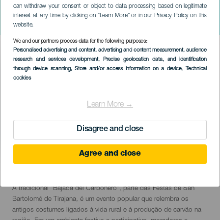
can withdraw your consent or object to data processing based on legitimate
Descida Tradicional do
interest at any time by clicking on “Learn More” or in our Privacy Policy on this
Carbonero
website.
We and our partners process data for the following purposes:
Imagen
Personalised advertising and content, advertising and content measurement, audience
Listado
research and services development
, Precise geolocation data, and identification
through device scanning
, Store and/or access information on a device
, Technical
cookies
Learn More →
Disagree and close
Agree and close
23 August 2026
Localidad
San Bartolomé de Tirajana
Descripción
A tradicional "Bajada del Carbonero", parte das Festas de San
del
Bartolomé de Tirajana, é um evento popular que relembra os
evento
antigos costumes ligados à vida rural e à produção de carvão na