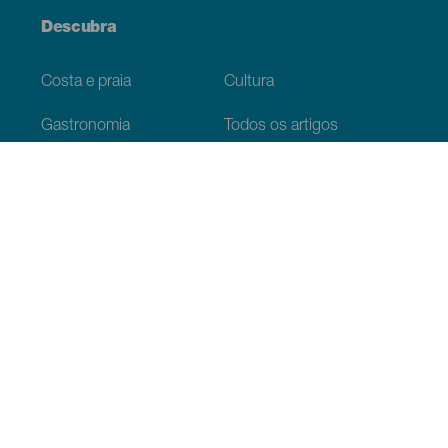
Descubra
Costa e praia
Cultura
Gastronomia
Todos os artigos
Informação prática
Agenda
Clima
Como chegar
Onde comer
Onde dormir
O arquipélago
Serviços