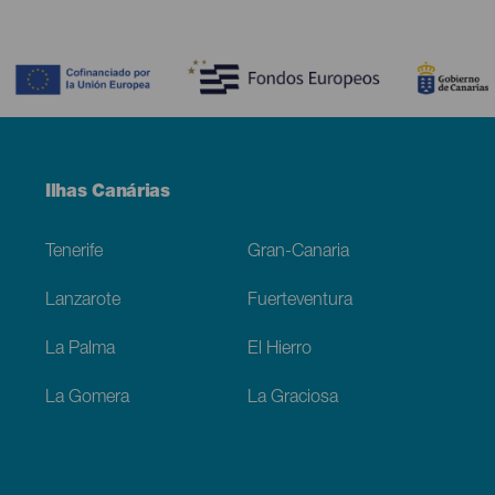
Contenido
Menú
Ilhas Canárias
Footer
Tenerife
Gran-Canaria
Lanzarote
Fuerteventura
La Palma
El Hierro
La Gomera
La Graciosa