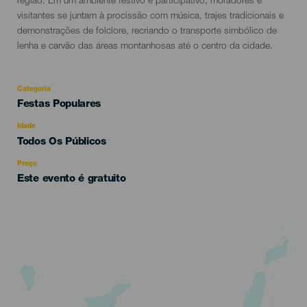
região. Em um ambiente festivo e participativo, moradores e
visitantes se juntam à procissão com música, trajes tradicionais e
demonstrações de folclore, recriando o transporte simbólico de
lenha e carvão das áreas montanhosas até o centro da cidade.
Categoria
Categoría
Festas Populares
del
evento
Idade
Edad
Todos Os Públicos
Recomendada
Preço
Este evento é gratuito