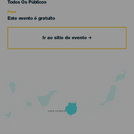
Edad
Todos Os Públicos
Recomendada
Preço
Este evento é gratuito
Ir ao sítio do evento
GRAN CANARIA