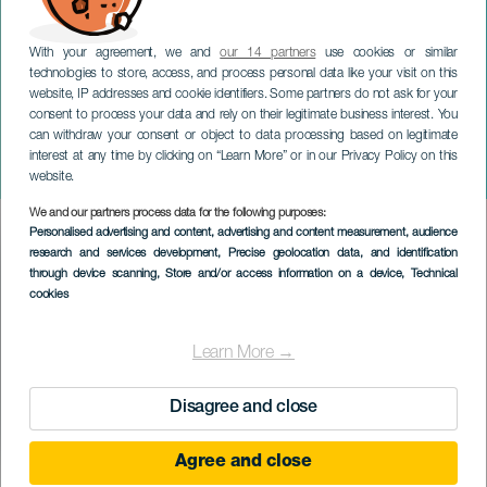
With your agreement, we and
our 14 partners
use cookies or similar
technologies to store, access, and process personal data like your visit on this
website, IP addresses and cookie identifiers. Some partners do not ask for your
consent to process your data and rely on their legitimate business interest. You
GRÃ-CANÁRIA
can withdraw your consent or object to data processing based on legitimate
Descida da Virgem do
interest at any time by clicking on “Learn More” or in our Privacy Policy on this
Pinheiro
website.
We and our partners process data for the following purposes:
Imagen
Personalised advertising and content, advertising and content measurement, audience
Listado
research and services development
, Precise geolocation data, and identification
through device scanning
, Store and/or access information on a device
, Technical
cookies
Learn More →
Disagree and close
Agree and close
EVENTO PASSADO