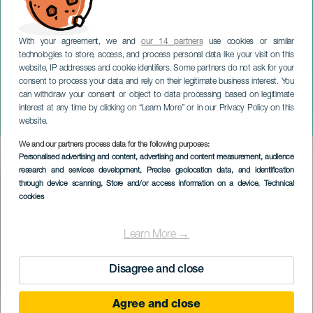
With your agreement, we and
our 14 partners
use cookies or similar
technologies to store, access, and process personal data like your visit on this
website, IP addresses and cookie identifiers. Some partners do not ask for your
consent to process your data and rely on their legitimate business interest. You
GRÃ-CANÁRIA
can withdraw your consent or object to data processing based on legitimate
Conciertos para piano de
interest at any time by clicking on “Learn More” or in our Privacy Policy on this
Beethoven
website.
We and our partners process data for the following purposes:
Imagen
Personalised advertising and content, advertising and content measurement, audience
Listado
research and services development
, Precise geolocation data, and identification
through device scanning
, Store and/or access information on a device
, Technical
cookies
Learn More →
Disagree and close
Agree and close