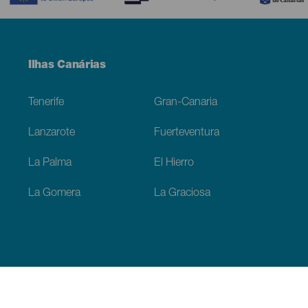
Menú
Ilhas Canárias
Footer
Tenerife
Gran-Canaria
Lanzarote
Fuerteventura
La Palma
El Hierro
La Gomera
La Graciosa
Descubra