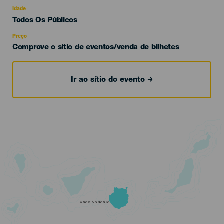
del
evento
Idade
Edad
Todos Os Públicos
Recomendada
Preço
Comprove o sítio de eventos/venda de bilhetes
Ir ao sítio do evento
GRAN CANARIA