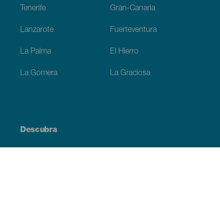
Tenerife
Gran-Canaria
Lanzarote
Fuerteventura
La Palma
El Hierro
La Gomera
La Graciosa
Descubra
Costa e praia
Cultura
Gastronomia
Todos os artigos