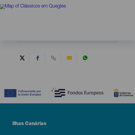
Contenido
Menú
Ilhas Canárias
Footer