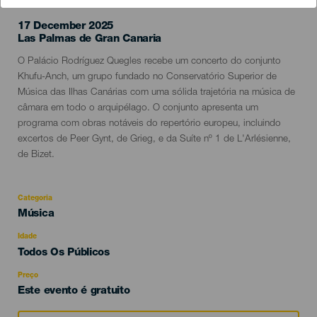
17 December 2025
Localidad
Las Palmas de Gran Canaria
Descripción
O Palácio Rodríguez Quegles recebe um concerto do conjunto
del
Khufu-Anch, um grupo fundado no Conservatório Superior de
evento
Música das Ilhas Canárias com uma sólida trajetória na música de
câmara em todo o arquipélago. O conjunto apresenta um
programa com obras notáveis do repertório europeu, incluindo
excertos de Peer Gynt, de Grieg, e da Suíte nº 1 de L'Arlésienne,
de Bizet.
Categoria
Categoría
Música
del
evento
Idade
Edad
Todos Os Públicos
Recomendada
Preço
Este evento é gratuito