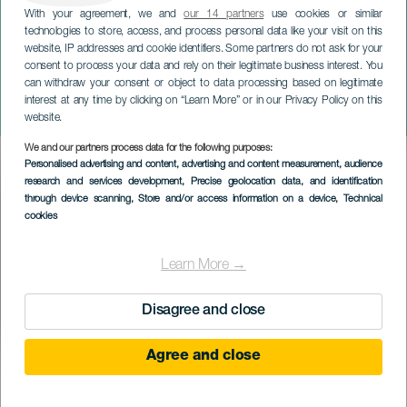
With your agreement, we and
our 14 partners
use cookies or similar
technologies to store, access, and process personal data like your visit on this
website, IP addresses and cookie identifiers. Some partners do not ask for your
consent to process your data and rely on their legitimate business interest. You
can withdraw your consent or object to data processing based on legitimate
GRÃ-CANÁRIA
interest at any time by clicking on “Learn More” or in our Privacy Policy on this
Clássicos em Quegles
website.
We and our partners process data for the following purposes:
Imagen
Personalised advertising and content, advertising and content measurement, audience
Listado
research and services development
, Precise geolocation data, and identification
through device scanning
, Store and/or access information on a device
, Technical
cookies
Learn More →
Disagree and close
Agree and close
EVENTO PASSADO