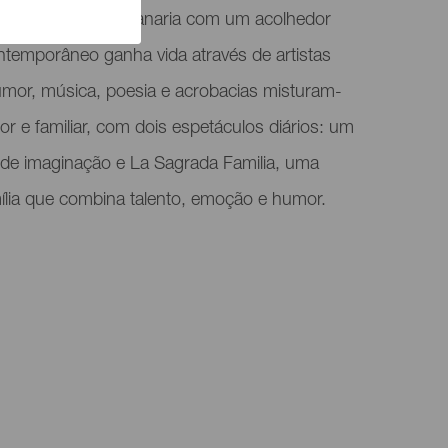
 Natal em Gran Canaria com um acolhedor
ntemporâneo ganha vida através de artistas
Humor, música, poesia e acrobacias misturam-
 e familiar, com dois espetáculos diários: um
to de imaginação e La Sagrada Familia, uma
ília que combina talento, emoção e humor.