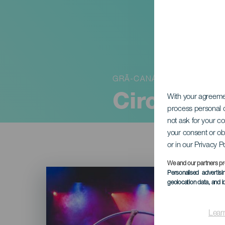
GRÃ-CANÁRIA
Circanari
With your agreem
process personal d
not ask for your c
your consent or ob
or in our Privacy P
We and our partners pr
Imagen
Personalised advertis
Listado
geolocation data, and i
Lear