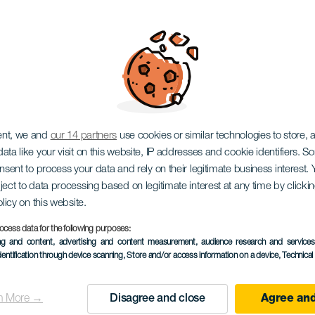
o: Circo de Inverno
ent, we and
our 14 partners
use cookies or similar technologies to store,
ata like your visit on this website, IP addresses and cookie identifiers. 
onsent to process your data and rely on their legitimate business interest
ject to data processing based on legitimate interest at any time by click
olicy on this website.
ocess data for the following purposes:
EVENTO PASSADO
ing and content, advertising and content measurement, audience research and service
dentification through device scanning
, Store and/or access information on a device
, Technica
19 December 2025 t
Localidad
Las Palmas de Gran
n More →
Disagree and close
Agree and