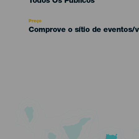
Edad
Todos Os Públicos
Recomendada
Preço
Comprove o sítio de eventos/v