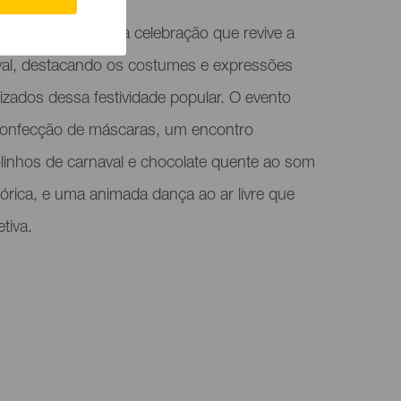
ssas Raízes" é uma celebração que revive a
val, destacando os costumes e expressões
zados dessa festividade popular. O evento
confecção de máscaras, um encontro
olinhos de carnaval e chocolate quente ao som
órica, e uma animada dança ao ar livre que
tiva.