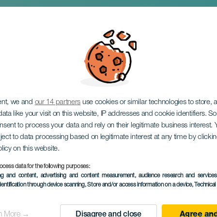
Tradicional: Nossas
ent, we and
our 14 partners
use cookies or similar technologies to store,
ata like your visit on this website, IP addresses and cookie identifiers. 
onsent to process your data and rely on their legitimate business interest
ject to data processing based on legitimate interest at any time by click
olicy on this website.
ocess data for the following purposes:
EVENTO PASSADO
ing and content, advertising and content measurement, audience research and service
dentification through device scanning
, Store and/or access information on a device
, Technica
12 March 2026
Localidad
Vecindario
n More →
Disagree and close
Agree and