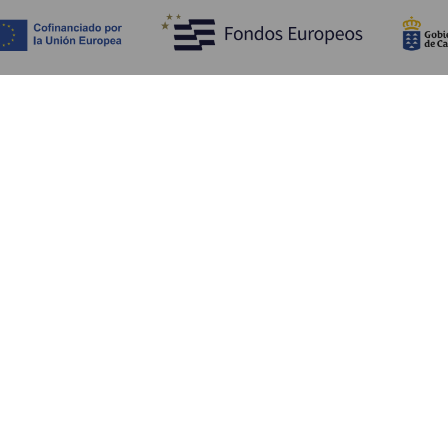
Descubra
I
Costa e praia
Cultura
A
Gastronomia
Todos os artigos
C
On
Se