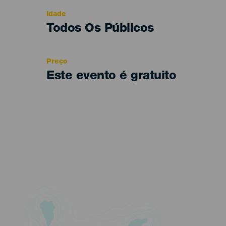
evento
Idade
Edad
Todos Os Públicos
Recomendada
Preço
Este evento é gratuito