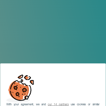
With your agreement, we and
our 14 partners
use cookies or similar