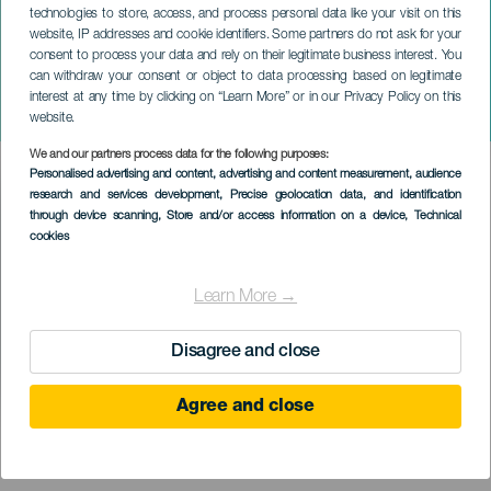
technologies to store, access, and process personal data like your visit on this
website, IP addresses and cookie identifiers. Some partners do not ask for your
consent to process your data and rely on their legitimate business interest. You
can withdraw your consent or object to data processing based on legitimate
GRÃ-CANÁRIA
interest at any time by clicking on “Learn More” or in our Privacy Policy on this
Beéle em concerto
website.
We and our partners process data for the following purposes:
Imagen
Personalised advertising and content, advertising and content measurement, audience
Listado
research and services development
, Precise geolocation data, and identification
through device scanning
, Store and/or access information on a device
, Technical
cookies
Learn More →
Disagree and close
Agree and close
EVENTO PASSADO