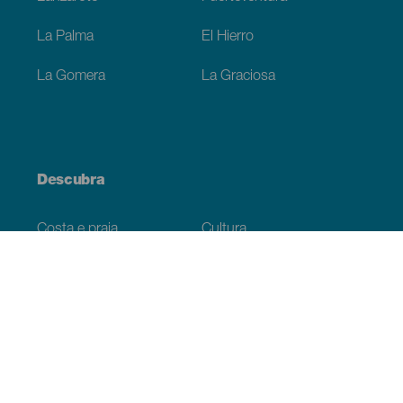
La Palma
El Hierro
La Gomera
La Graciosa
Descubra
Costa e praia
Cultura
Gastronomia
Todos os artigos
Informação prática