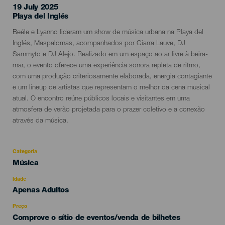
19 July 2025
Localidad
Playa del Inglés
Descripción
Beéle e Lyanno lideram um show de música urbana na Playa del
del
Inglés, Maspalomas, acompanhados por Ciarra Lauve, DJ
evento
Sammyto e DJ Alejo. Realizado em um espaço ao ar livre à beira-
mar, o evento oferece uma experiência sonora repleta de ritmo,
com uma produção criteriosamente elaborada, energia contagiante
e um lineup de artistas que representam o melhor da cena musical
atual. O encontro reúne públicos locais e visitantes em uma
atmosfera de verão projetada para o prazer coletivo e a conexão
através da música.
Categoria
Categoría
Música
del
evento
Idade
Edad
Apenas Adultos
Recomendada
Preço
Comprove o sítio de eventos/venda de bilhetes