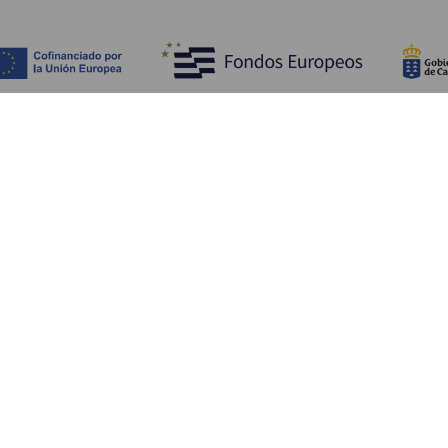
Descubra
I
Costa e praia
Cultura
A
Gastronomia
Todos os artigos
C
On
Se