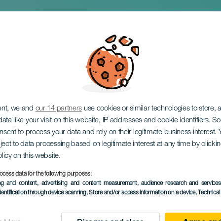
 la Rama en La Ald
ent, we and
our 14 partners
use cookies or similar technologies to store,
ata like your visit on this website, IP addresses and cookie identifiers. 
onsent to process your data and rely on their legitimate business interest
ject to data processing based on legitimate interest at any time by click
olicy on this website.
ocess data for the following purposes:
September 2026
ing and content, advertising and content measurement, audience research and service
Localidad
La Aldea de San Nic
dentification through device scanning
, Store and/or access information on a device
, Technica
Descripción
Como parte das Festas d