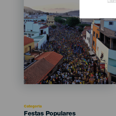
Lear
Categoria
Categoría
Festas Populares