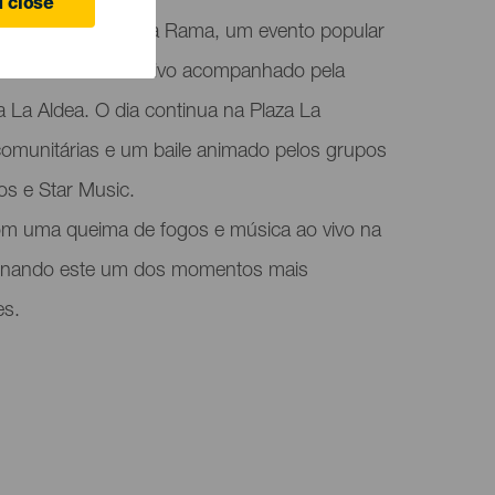
 close
dicional Bajada de la Rama, um evento popular
em um desfile festivo acompanhado pela
La Aldea. O dia continua na Plaza La
omunitárias e um baile animado pelos grupos
s e Star Music.
com uma queima de fogos e música ao vivo na
ornando este um dos momentos mais
es.