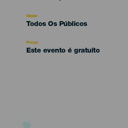
del
evento
Idade
Edad
Todos Os Públicos
Recomendada
Preço
Este evento é gratuito