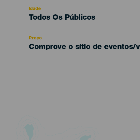
evento
Idade
Edad
Todos Os Públicos
Recomendada
Preço
Comprove o sítio de eventos/v