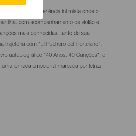
 oferece uma experiência intimista onde o
partilha, com acompanhamento de violão e
anções mais conhecidas, tanto de sua
ua trajetória com "El Puchero del Hortelano".
vro autobiográfico "40 Anos, 40 Canções", o
 a uma jornada emocional marcada por letras