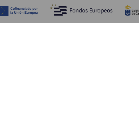
Descubra
I
Costa e praia
Cultura
A
Gastronomia
Todos os artigos
C
On
Se