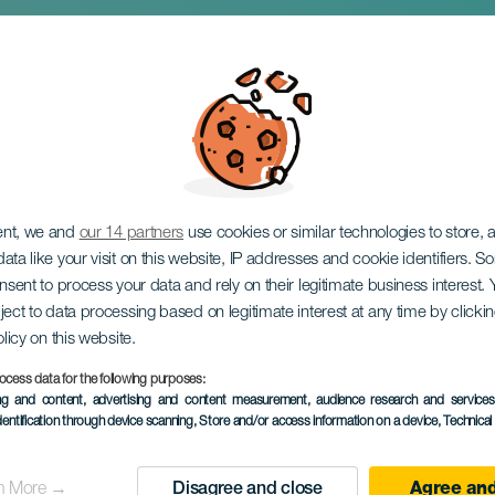
concerto
ent, we and
our 14 partners
use cookies or similar technologies to store,
ata like your visit on this website, IP addresses and cookie identifiers. 
onsent to process your data and rely on their legitimate business interest
ject to data processing based on legitimate interest at any time by click
olicy on this website.
ocess data for the following purposes:
EVENTO PASSADO
ing and content, advertising and content measurement, audience research and service
dentification through device scanning
, Store and/or access information on a device
, Technica
19 October 2025
Localidad
Las Palmas de Gran
n More →
Disagree and close
Agree and