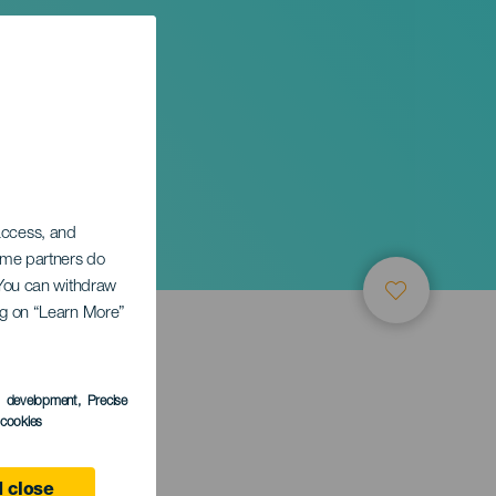
 access, and
Some partners do
. You can withdraw
ing on “Learn More”
s development
, Precise
l cookies
 Canaria
 close