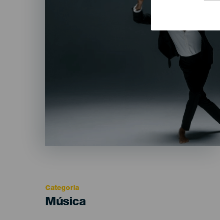
Categoria
Categoría
Música
del