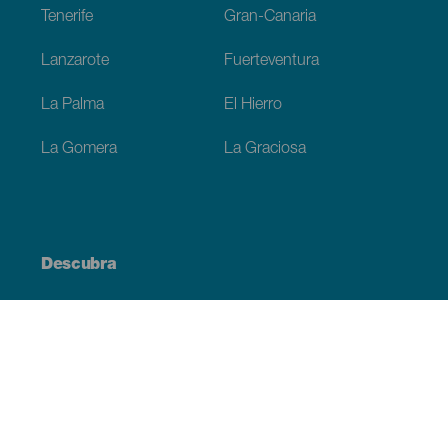
Tenerife
Gran-Canaria
Lanzarote
Fuerteventura
La Palma
El Hierro
La Gomera
La Graciosa
Descubra
Costa e praia
Cultura
Gastronomia
Todos os artigos