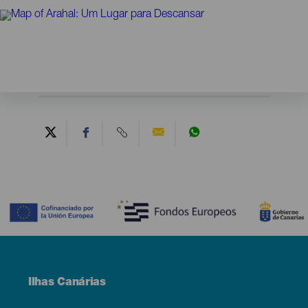
Contenido
Menú
Ilhas Canárias
Footer