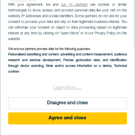
With your agreement, we and
our 14 partners
use cookies or similar
technologies to store, access, and process personal data like your visit on this
website, IP addresses and cookie identifiers. Some partners do not ask for your
consent to process your data and rely on their legitimate business interest. You
GRÃ-CANÁRIA
can withdraw your consent or object to data processing based on legitimate
Arahal: Um Lugar para
interest at any time by clicking on “Learn More” or in our Privacy Policy on this
Descansar
website.
We and our partners process data for the following purposes:
Imagen
Personalised advertising and content, advertising and content measurement, audience
Listado
research and services development
, Precise geolocation data, and identification
through device scanning
, Store and/or access information on a device
, Technical
cookies
Learn More →
Disagree and close
Agree and close
EVENTO PASSADO