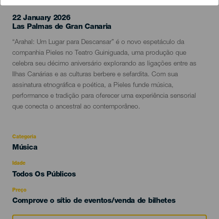
22 January 2026
Localidad
Las Palmas de Gran Canaria
Descripción
“Arahal: Um Lugar para Descansar” é o novo espetáculo da
del
companhia Pieles no Teatro Guiniguada, uma produção que
evento
celebra seu décimo aniversário explorando as ligações entre as
Ilhas Canárias e as culturas berbere e sefardita. Com sua
assinatura etnográfica e poética, a Pieles funde música,
performance e tradição para oferecer uma experiência sensorial
que conecta o ancestral ao contemporâneo.
Categoria
Categoría
Música
del
evento
Idade
Edad
Todos Os Públicos
Recomendada
Preço
Comprove o sítio de eventos/venda de bilhetes