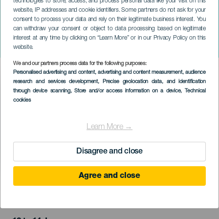
technologies to store, access, and process personal data like your visit on this
website, IP addresses and cookie identifiers. Some partners do not ask for your
consent to process your data and rely on their legitimate business interest. You
GRÃ-CANÁRIA
can withdraw your consent or object to data processing based on legitimate
Apocalipticamente correto
interest at any time by clicking on “Learn More” or in our Privacy Policy on this
por Luis Piedrahita
website.
We and our partners process data for the following purposes:
Imagen
Personalised advertising and content, advertising and content measurement, audience
Listado
research and services development
, Precise geolocation data, and identification
through device scanning
, Store and/or access information on a device
, Technical
cookies
Learn More →
Disagree and close
Agree and close
EVENTO PASSADO