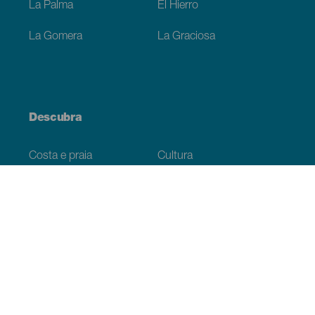
La Palma
El Hierro
La Gomera
La Graciosa
Descubra
Costa e praia
Cultura
Gastronomia
Todos os artigos
Informação prática
Agenda
Clima