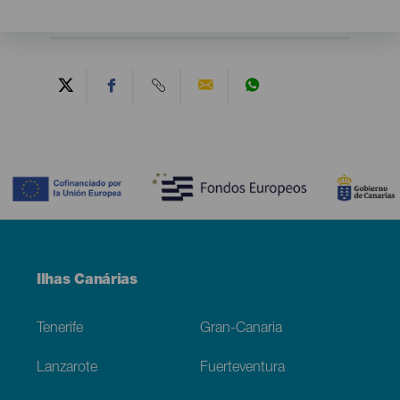
Contenido
Menú
Ilhas Canárias
Footer
Tenerife
Gran-Canaria
Lanzarote
Fuerteventura