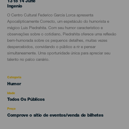
13 to 14 June
Localidad
Ingenio
Descripción
O Centro Cultural Federico García Lorca apresenta
del
Apocalípticamente Correcto, um espetáculo do humorista e
evento
mágico Luis Piedrahita. Com seu humor característico e
observações sobre o cotidiano, Piedrahita oferece uma reflexão
bem-humorada sobre os pequenos detalhes, muitas vezes
despercebidos, convidando o público a rir e pensar
simultaneamente. Uma oportunidade única para apreciar seu
talento no palco canário.
Categoria
Categoría
Humor
del
evento
Idade
Edad
Todos Os Públicos
Recomendada
Preço
Comprove o sítio de eventos/venda de bilhetes