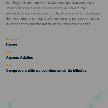
del
monólogo hilariante de Andreu Casanova que leva você a um
evento
safari cômico pela selva dos aplicativos de namoro mais
populares. Casanova explora com habilidade e humor a evolução
dos encontros na era digital, oferecendo uma perspectiva nova e
divertida sobre o funcionamento desse fenômeno moderno.
Categoria
Categoría
Humor
del
evento
Idade
Edad
Apenas Adultos
Recomendada
Preço
Comprove o sítio de eventos/venda de bilhetes