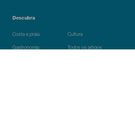
Descubra
Costa e praia
Cultura
Gastronomia
Todos os artigos
Informação prática
Agenda
Clima
Como chegar
Onde comer
Onde dormir
O arquipélago