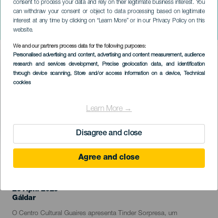
consent to process your data and rely on their legitimate business interest. You
GRÃ-CANÁRIA
can withdraw your consent or object to data processing based on legitimate
Andreu Casanova: Tinder
interest at any time by clicking on “Learn More” or in our Privacy Policy on this
Sorpresa
website.
We and our partners process data for the following purposes:
Imagen
Personalised advertising and content, advertising and content measurement, audience
Listado
research and services development
, Precise geolocation data, and identification
through device scanning
, Store and/or access information on a device
, Technical
cookies
Learn More →
Disagree and close
EVENTO PASSADO
Agree and close
26 April 2026
Localidad
Gáldar
Descripción
O Centro Cultural Guaires apresenta Tinder Sorpresa, um