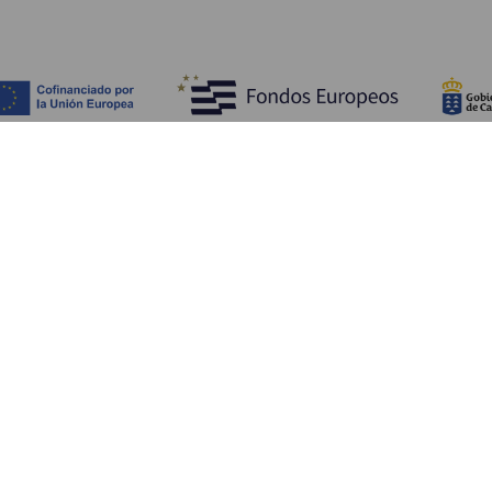
Descubra
I
Costa e praia
Cultura
A
Gastronomia
Todos os artigos
C
On
Se