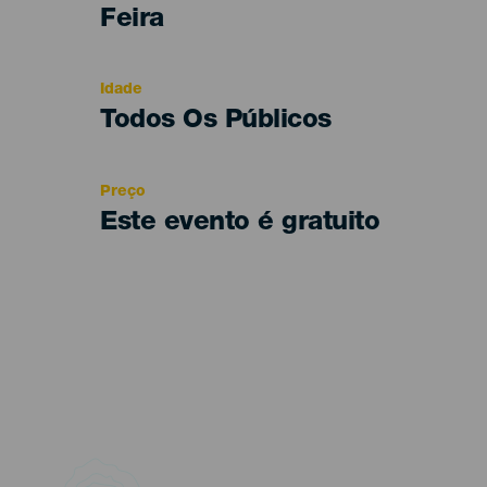
Categoría
Feira
del
evento
Idade
Edad
Todos Os Públicos
Recomendada
Preço
Este evento é gratuito