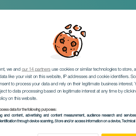
os Colecionadores
ent, we and
our 14 partners
use cookies or similar technologies to store,
ata like your visit on this website, IP addresses and cookie identifiers. 
onsent to process your data and rely on their legitimate business interest
ject to data processing based on legitimate interest at any time by click
olicy on this website.
ocess data for the following purposes:
EVENTO PASSADO
ing and content, advertising and content measurement, audience research and service
dentification through device scanning
, Store and/or access information on a device
, Technica
04 October 2025