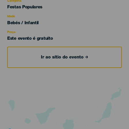
Categoria
Categoría
Festas Populares
del
evento
Idade
Edad
Bebés / Infantil
Recomendada
Preço
Este evento é gratuito
Ir ao sítio do evento