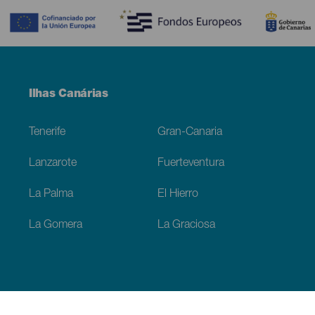
Menú
Ilhas Canárias
Footer
Tenerife
Gran-Canaria
Lanzarote
Fuerteventura
La Palma
El Hierro
La Gomera
La Graciosa
Descubra