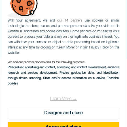
With your agreement, we and
our 14 partners
use cookies or similar
technologies to store, access, and process personal data like your visit on this
website, IP addresses and cookie identifiers. Some partners do not ask for your
consent to process your data and rely on their legitimate business interest. You
can withdraw your consent or object to data processing based on legitimate
EL HIERRO
interest at any time by clicking on “Learn More” or in our Privacy Policy on this
Dia da Família
website.
We and our partners process data for the following purposes:
Imagen
Personalised advertising and content, advertising and content measurement, audience
Listado
research and services development
, Precise geolocation data, and identification
through device scanning
, Store and/or access information on a device
, Technical
cookies
Learn More →
Disagree and close