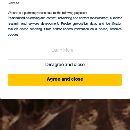
website.
We and our partners process data for the following purposes:
Personalised advertising and content, advertising and content measurement, audience
research and services development
SELVA PARK
, Precise geolocation data, and identification
through device scanning
, Store and/or access information on a device
, Technical
cookies
Learn More →
Disagree and close
Agree and close