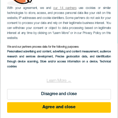
With your agreement, we and
our 14 partners
use cookies or similar
technologies to store, access, and process personal data like your visit on this
website, IP addresses and cookie identifiers. Some partners do not ask for your
consent to process your data and rely on their legitimate business interest. You
can withdraw your consent or object to data processing based on legitimate
TENERIFE
interest at any time by clicking on “Learn More” or in our Privacy Policy on this
Spring Run Internacional
website.
We and our partners process data for the following purposes:
Imagen
Personalised advertising and content, advertising and content measurement, audience
Listado
research and services development
, Precise geolocation data, and identification
through device scanning
, Store and/or access information on a device
, Technical
cookies
Learn More →
Disagree and close
EVENTO PASSADO
Agree and close
10 March 2024