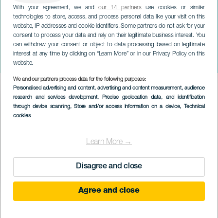
With your agreement, we and
our 14 partners
use cookies or similar
technologies to store, access, and process personal data like your visit on this
website, IP addresses and cookie identifiers. Some partners do not ask for your
consent to process your data and rely on their legitimate business interest. You
can withdraw your consent or object to data processing based on legitimate
TENERIFE
interest at any time by clicking on “Learn More” or in our Privacy Policy on this
Sergio Bezos
website.
We and our partners process data for the following purposes:
Imagen
Personalised advertising and content, advertising and content measurement, audience
Listado
research and services development
, Precise geolocation data, and identification
through device scanning
, Store and/or access information on a device
, Technical
cookies
Learn More →
Disagree and close
Agree and close
EVENTO PASSADO