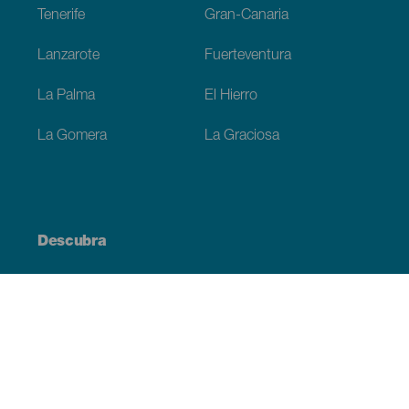
Tenerife
Gran-Canaria
Lanzarote
Fuerteventura
La Palma
El Hierro
La Gomera
La Graciosa
Descubra
Costa e praia
Cultura
Gastronomia
Todos os artigos