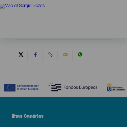
Contenido
Menú
Ilhas Canárias
Footer