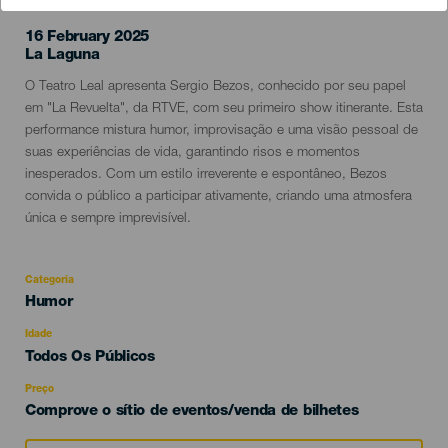
16 February 2025
Localidad
La Laguna
Descripción
O Teatro Leal apresenta Sergio Bezos, conhecido por seu papel
del
em "La Revuelta", da RTVE, com seu primeiro show itinerante. Esta
evento
performance mistura humor, improvisação e uma visão pessoal de
suas experiências de vida, garantindo risos e momentos
inesperados. Com um estilo irreverente e espontâneo, Bezos
convida o público a participar ativamente, criando uma atmosfera
única e sempre imprevisível.
Categoria
Categoría
Humor
del
evento
Idade
Edad
Todos Os Públicos
Recomendada
Preço
Comprove o sítio de eventos/venda de bilhetes