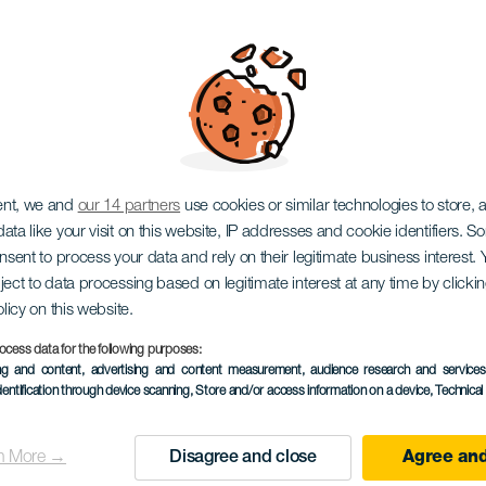
ent, we and
our 14 partners
use cookies or similar technologies to store,
ata like your visit on this website, IP addresses and cookie identifiers. 
onsent to process your data and rely on their legitimate business interest
ject to data processing based on legitimate interest at any time by click
olicy on this website.
2 to 4 October
ocess data for the following purposes:
Localidad
Santa Cruz de Tener
ing and content, advertising and content measurement, audience research and service
dentification through device scanning
, Store and/or access information on a device
, Technica
Descripción
O Plenilunio Santa Cruz é 
n More →
Disagree and close
Agree and
del
económico da cidade e rev