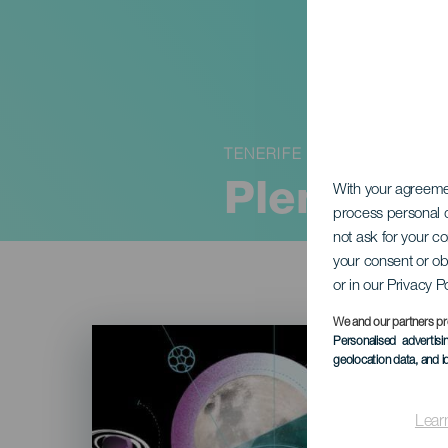
TENERIFE
Plenilunio
With your agreem
process personal d
not ask for your c
your consent or ob
or in our Privacy P
We and our partners pr
Imagen
Personalised advertis
Listado
geolocation data, and i
Lear