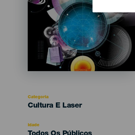
Categoria
Categoría
Cultura E Laser
del
evento
Idade
Edad
Todos Os Públicos