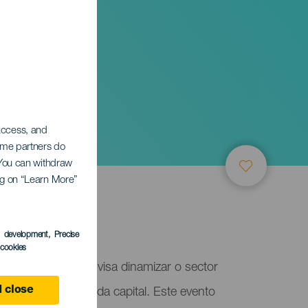
 access, and
Some partners do
. You can withdraw
ing on “Learn More”
ife
s development
, Precise
l cookies
uma iniciativa que visa dinamizar o sector
 close
italizar o coração da capital. Este evento