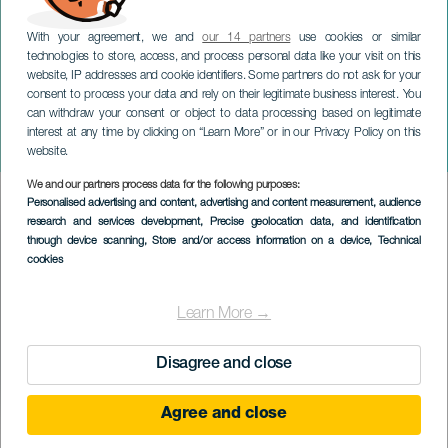
With your agreement, we and
our 14 partners
use cookies or similar
technologies to store, access, and process personal data like your visit on this
website, IP addresses and cookie identifiers. Some partners do not ask for your
consent to process your data and rely on their legitimate business interest. You
TENERIFE
can withdraw your consent or object to data processing based on legitimate
Pantomima Full: Hecho a
interest at any time by clicking on “Learn More” or in our Privacy Policy on this
mano
website.
We and our partners process data for the following purposes:
Imagen
Personalised advertising and content, advertising and content measurement, audience
Listado
research and services development
, Precise geolocation data, and identification
through device scanning
, Store and/or access information on a device
, Technical
cookies
Learn More →
Disagree and close
Agree and close
EVENTO PASSADO