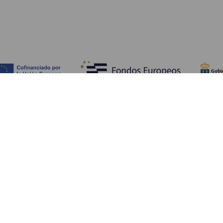
Descubra
I
Costa e praia
Cultura
A
Gastronomia
Todos os artigos
C
On