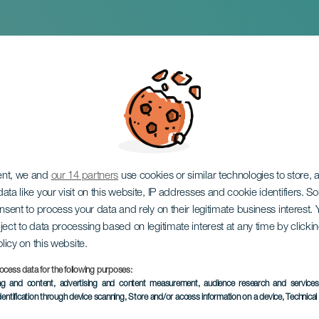
 Riders em concert
ent, we and
our 14 partners
use cookies or similar technologies to store,
ata like your visit on this website, IP addresses and cookie identifiers. 
onsent to process your data and rely on their legitimate business interest
ject to data processing based on legitimate interest at any time by click
olicy on this website.
ocess data for the following purposes:
EVENTO PASSADO
ing and content, advertising and content measurement, audience research and service
dentification through device scanning
, Store and/or access information on a device
, Technica
07 Maio 2025