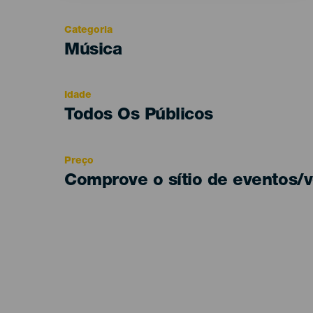
Categoria
Categoría
Música
del
evento
Idade
Edad
Todos Os Públicos
Recomendada
Preço
Comprove o sítio de eventos/v