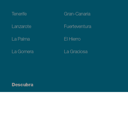
Footer
Tenerife
Gran-Canaria
Lanzarote
Fuerteventura
La Palma
El Hierro
La Gomera
La Graciosa
Descubra
Costa e praia
Cultura
Gastronomia
Todos os artigos