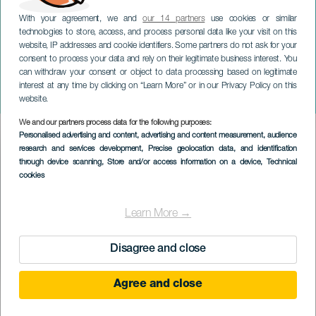
With your agreement, we and
our 14 partners
use cookies or similar
technologies to store, access, and process personal data like your visit on this
website, IP addresses and cookie identifiers. Some partners do not ask for your
consent to process your data and rely on their legitimate business interest. You
can withdraw your consent or object to data processing based on legitimate
TENERIFE
interest at any time by clicking on “Learn More” or in our Privacy Policy on this
O Imperador
website.
We and our partners process data for the following purposes:
Imagen
Personalised advertising and content, advertising and content measurement, audience
Listado
research and services development
, Precise geolocation data, and identification
through device scanning
, Store and/or access information on a device
, Technical
cookies
Learn More →
Disagree and close
Agree and close
EVENTO PASSADO