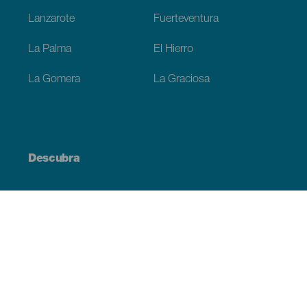
Lanzarote
Fuerteventura
La Palma
El Hierro
La Gomera
La Graciosa
Descubra
Costa e praia
Cultura
Gastronomia
Todos os artigos
Informação prática