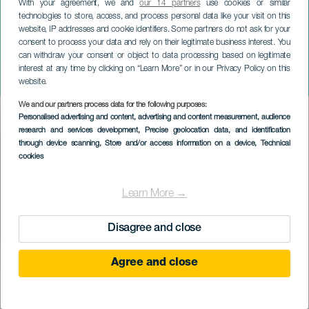
With your agreement, we and
our 14 partners
use cookies or similar
technologies to store, access, and process personal data like your visit on this
website, IP addresses and cookie identifiers. Some partners do not ask for your
consent to process your data and rely on their legitimate business interest. You
TENERIFE
can withdraw your consent or object to data processing based on legitimate
Melania Piñero e Cristóbal
interest at any time by clicking on “Learn More” or in our Privacy Policy on this
Montesdeoca em show
website.
We and our partners process data for the following purposes:
Imagen
Personalised advertising and content, advertising and content measurement, audience
Listado
research and services development
, Precise geolocation data, and identification
through device scanning
, Store and/or access information on a device
, Technical
cookies
Learn More →
Disagree and close
Agree and close
EVENTO PASSADO