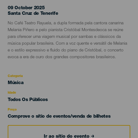
09 October 2025
Localidad
Santa Cruz de Tenerife
Descripción
No Café Teatro Rayuela, a dupla formada pela cantora canarina
del
Melania Piñero e pelo pianista Cristóbal Montesdeoca se reúne
evento
para oferecer uma viagem musical por sambas e clássicos da
música popular brasileira. Com a voz quente e versátil de Melania
e o estilo expressivo e fluido do piano de Cristóbal, o concerto
evoca a era de ouro dos grandes compositores brasileiros.
Categoria
Categoría
Música
del
evento
Idade
Edad
Todos Os Públicos
Recomendada
Preço
Comprove o sítio de eventos/venda de bilhetes
Ir ao sítio do evento