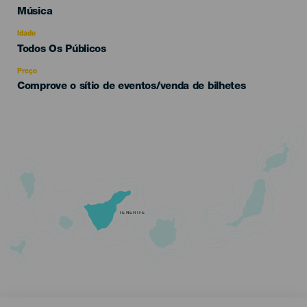
Categoría
Música
del
evento
Idade
Edad
Todos Os Públicos
Recomendada
Preço
Comprove o sítio de eventos/venda de bilhetes
TENERIFE