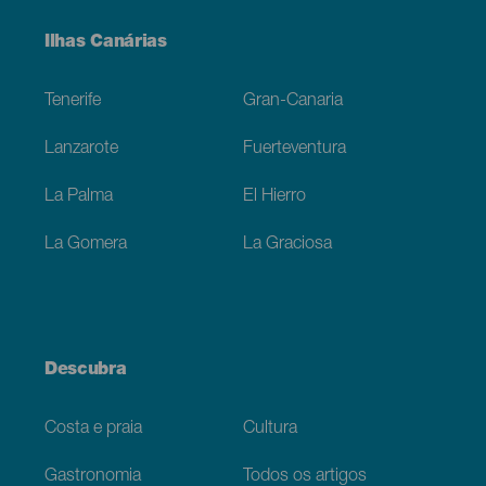
Menú
Ilhas Canárias
Footer
Tenerife
Gran-Canaria
Lanzarote
Fuerteventura
La Palma
El Hierro
La Gomera
La Graciosa
Descubra
Costa e praia
Cultura
Gastronomia
Todos os artigos