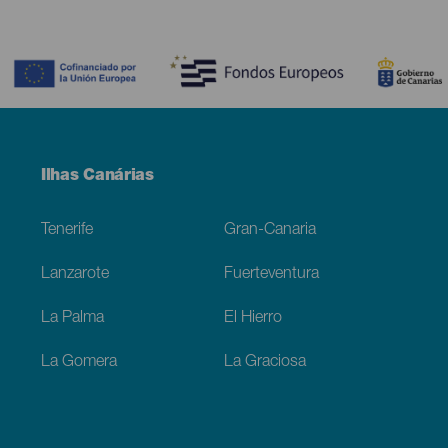
Contenido
Menú
Ilhas Canárias
Footer
Tenerife
Gran-Canaria
Lanzarote
Fuerteventura
La Palma
El Hierro
La Gomera
La Graciosa