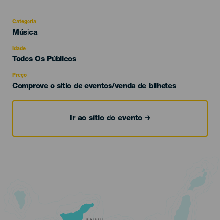
Categoria
Categoría
Música
del
evento
Idade
Edad
Todos Os Públicos
Recomendada
Preço
Comprove o sítio de eventos/venda de bilhetes
Ir ao sítio do evento
TENERIFE