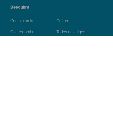
Descubra
Costa e praia
Cultura
Gastronomia
Todos os artigos
Informação prática
Agenda
Clima
Como chegar
Onde comer
Onde dormir
O arquipélago
Serviços