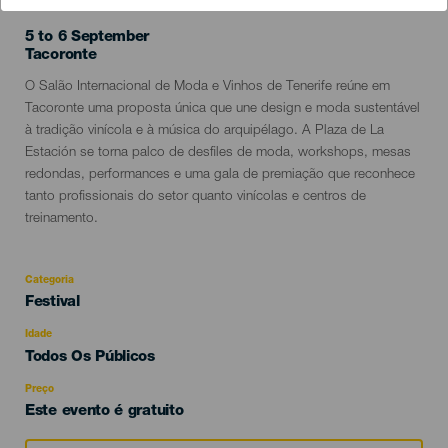
5 to 6 September
Localidad
Tacoronte
Descripción
O Salão Internacional de Moda e Vinhos de Tenerife reúne em
del
Tacoronte uma proposta única que une design e moda sustentável
evento
à tradição vinícola e à música do arquipélago. A Plaza de La
Estación se torna palco de desfiles de moda, workshops, mesas
redondas, performances e uma gala de premiação que reconhece
tanto profissionais do setor quanto vinícolas e centros de
treinamento.
Categoria
Categoría
Festival
del
evento
Idade
Edad
Todos Os Públicos
Recomendada
Preço
Este evento é gratuito