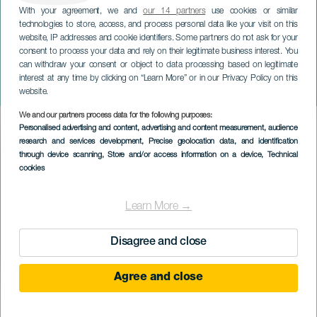
With your agreement, we and
our 14 partners
use cookies or similar
technologies to store, access, and process personal data like your visit on this
website, IP addresses and cookie identifiers. Some partners do not ask for your
consent to process your data and rely on their legitimate business interest. You
TENERIFE
can withdraw your consent or object to data processing based on legitimate
Exposição Internacional
interest at any time by clicking on “Learn More” or in our Privacy Policy on this
de Moda e Vinhos
website.
We and our partners process data for the following purposes:
Imagen
Personalised advertising and content, advertising and content measurement, audience
Listado
research and services development
, Precise geolocation data, and identification
through device scanning
, Store and/or access information on a device
, Technical
cookies
Learn More →
Disagree and close
Agree and close
EVENTO PASSADO