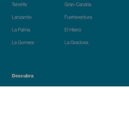
Tenerife
Gran-Canaria
Lanzarote
Fuerteventura
La Palma
El Hierro
La Gomera
La Graciosa
Descubra
Costa e praia
Cultura
Gastronomia
Todos os artigos