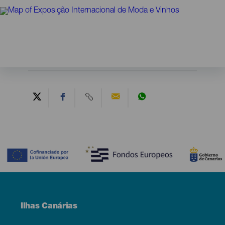
Contenido
Menú
Ilhas Canárias
Footer