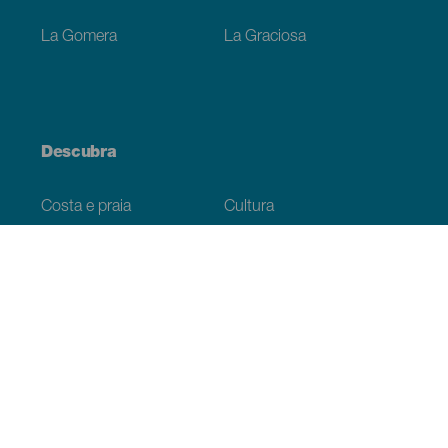
La Gomera
La Graciosa
Descubra
Costa e praia
Cultura
Gastronomia
Todos os artigos
Informação prática
Agenda
Clima