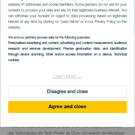
website, IP addresses and cookie identifiers. Some partners do not ask for your
consent to process your data and rely on their legitimate business interest. You
can withdraw your consent or object to data processing based on legitimate
TENERIFE
interest at any time by clicking on “Learn More” or in our Privacy Policy on this
Cross de Bajamar
website.
We and our partners process data for the following purposes:
Imagen
Personalised advertising and content, advertising and content measurement, audience
Listado
research and services development
, Precise geolocation data, and identification
through device scanning
, Store and/or access information on a device
, Technical
cookies
Learn More →
Disagree and close
Agree and close
09 August 2026
Localidad
San Cristóbal de La Laguna
Descripción
A Cruz de Bajamar prepara-se para uma nova edição no âmbito
del
das festividades do Gran Poder de Dios, um evento de destaque