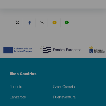
Contenido
Menú
Ilhas Canárias
Footer
Tenerife
Gran-Canaria
Lanzarote
Fuerteventura