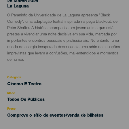
25 March 2026
Localidad
La Laguna
Descripción
O Paraninfo da Universidade de La Laguna apresenta "Black
del
Comedy", uma adaptação teatral inspirada na peça Blackout, de
evento
Peter Shaffer. A história acompanha um jovem artista que está
prestes a vivenciar uma noite decisiva em sua vida, marcada por
importantes encontros pessoais e profissionais. No entanto, uma
queda de energia inesperada desencadeia uma série de situações
imprevistas que levam a confusões, mal-entendidos e momentos
de humor.
Categoria
Categoría
Cinema E Teatro
del
evento
Idade
Edad
Todos Os Públicos
Recomendada
Preço
Comprove o sítio de eventos/venda de bilhetes