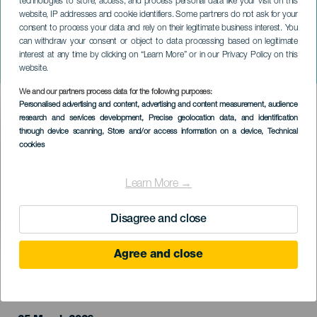
technologies to store, access, and process personal data like your visit on this
website, IP addresses and cookie identifiers. Some partners do not ask for your
consent to process your data and rely on their legitimate business interest. You
can withdraw your consent or object to data processing based on legitimate
TENERIFE
interest at any time by clicking on “Learn More” or in our Privacy Policy on this
Comédia Negra
website.
We and our partners process data for the following purposes:
Imagen
Personalised advertising and content, advertising and content measurement, audience
Listado
research and services development
, Precise geolocation data, and identification
through device scanning
, Store and/or access information on a device
, Technical
cookies
Learn More →
Disagree and close
Agree and close
EVENTO PASSADO