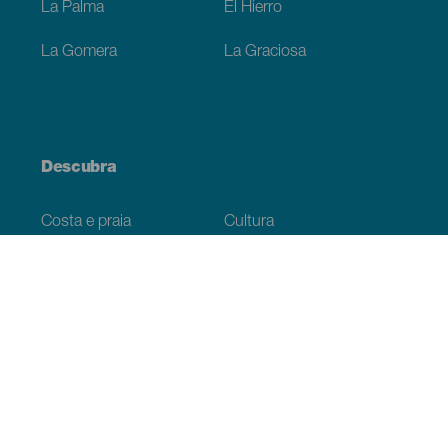
La Palma
El Hierro
La Gomera
La Graciosa
Descubra
Costa e praia
Cultura
Gastronomia
Todos os artigos
Informação prática
Agenda
Clima