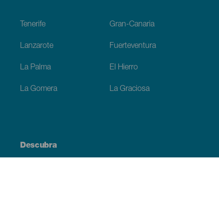
Footer
Tenerife
Gran-Canaria
Lanzarote
Fuerteventura
La Palma
El Hierro
La Gomera
La Graciosa
Descubra
Costa e praia
Cultura
Gastronomia
Todos os artigos