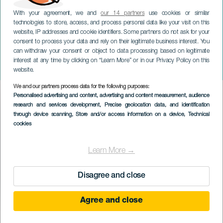
With your agreement, we and
our 14 partners
use cookies or similar
technologies to store, access, and process personal data like your visit on this
website, IP addresses and cookie identifiers. Some partners do not ask for your
consent to process your data and rely on their legitimate business interest. You
can withdraw your consent or object to data processing based on legitimate
TENERIFE
interest at any time by clicking on “Learn More” or in our Privacy Policy on this
Colisão
website.
We and our partners process data for the following purposes:
Imagen
Personalised advertising and content, advertising and content measurement, audience
Listado
research and services development
, Precise geolocation data, and identification
through device scanning
, Store and/or access information on a device
, Technical
cookies
Learn More →
Disagree and close
Agree and close
EVENTO PASSADO