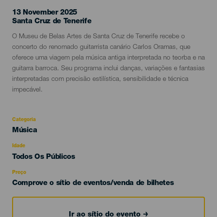
13 November 2025
Localidad
Santa Cruz de Tenerife
Descripción
O Museu de Belas Artes de Santa Cruz de Tenerife recebe o
del
concerto do renomado guitarrista canário Carlos Oramas, que
evento
oferece uma viagem pela música antiga interpretada no teorba e na
guitarra barroca. Seu programa inclui danças, variações e fantasias
interpretadas com precisão estilística, sensibilidade e técnica
impecável.
Categoria
Categoría
Música
del
evento
Idade
Edad
Todos Os Públicos
Recomendada
Preço
Comprove o sítio de eventos/venda de bilhetes
Ir ao sítio do evento