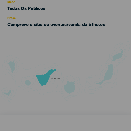
evento
Idade
Edad
Todos Os Públicos
Recomendada
Preço
Comprove o sítio de eventos/venda de bilhetes
TENERIFE