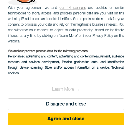
With your agreement, we and
our 14 partners
use cookies or similar
technologies to store, access, and process personal data like your visit on this
TENERIFE
website, IP addresses and cookie identifiers. Some partners do not ask for your
consent to process your data and rely on their legitimate business interest. You
Burrito Kachimba do
can withdraw your consent or object to data processing based on legitimate
Derby Motoreta em
interest at any time by clicking on “Learn More” or in our Privacy Policy on this
concerto
website.
We and our partners process data for the following purposes:
Imagen
Personalised advertising and content, advertising and content measurement, audience
Listado
research and services development
, Precise geolocation data, and identification
through device scanning
, Store and/or access information on a device
, Technical
cookies
Learn More →
Disagree and close
Agree and close
EVENTO PASSADO