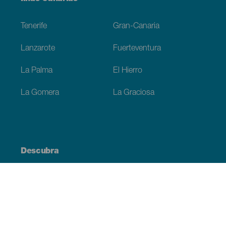
Footer
Tenerife
Gran-Canaria
Lanzarote
Fuerteventura
La Palma
El Hierro
La Gomera
La Graciosa
Descubra
Costa e praia
Cultura
Gastronomia
Todos os artigos