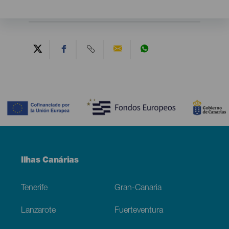
Contenido
Menú
Ilhas Canárias
Footer
Tenerife
Gran-Canaria
Lanzarote
Fuerteventura