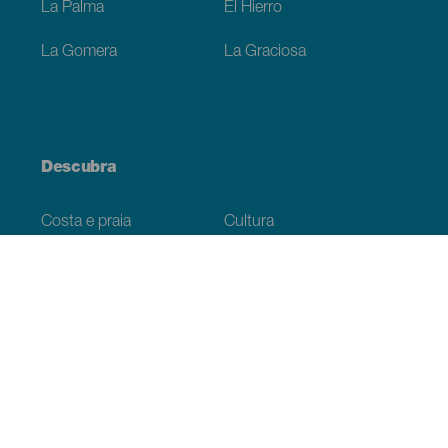
La Palma
El Hierro
La Gomera
La Graciosa
Descubra
Costa e praia
Cultura
Gastronomia
Todos os artigos
Informação prática
Agenda
Clima