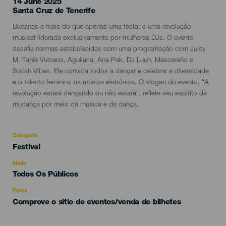
14 June 2025
Localidad
Santa Cruz de Tenerife
Descripción
Bacanas é mais do que apenas uma festa; é uma revolução
del
musical liderada exclusivamente por mulheres DJs. O evento
evento
desafia normas estabelecidas com uma programação com Juicy
M, Tania Vulcano, Aguilaria, Ana Pak, DJ Luuh, Mascareño e
Sistah Vibes. Ele convida todos a dançar e celebrar a diversidade
e o talento feminino na música eletrônica. O slogan do evento, "A
revolução estará dançando ou não estará", reflete seu espírito de
mudança por meio da música e da dança.
Categoria
Categoría
Festival
del
evento
Idade
Edad
Todos Os Públicos
Recomendada
Preço
Comprove o sítio de eventos/venda de bilhetes