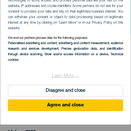
technologies to store, access, and process personal data like your visit on this
website, IP addresses and cookie identifiers. Some partners do not ask for your
consent to process your data and rely on their legitimate business interest. You
can withdraw your consent or object to data processing based on legitimate
TENERIFE
interest at any time by clicking on “Learn More” or in our Privacy Policy on this
Bacanas in Tenerife
website.
We and our partners process data for the following purposes:
Imagen
Personalised advertising and content, advertising and content measurement, audience
Listado
research and services development
, Precise geolocation data, and identification
through device scanning
, Store and/or access information on a device
, Technical
cookies
Learn More →
Disagree and close
Agree and close
EVENTO PASSADO