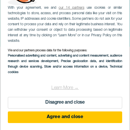
With your agreement, we and
our 14 partners
use cookies or similar
technologies to store, access, and process personal data like your visit on this
website, IP addresses and cookie identifiers. Some partners do not ask for your
consent to process your data and rely on their legitimate business interest. You
can withdraw your consent or object to data processing based on legitimate
TENERIFE
interest at any time by clicking on “Learn More” or in our Privacy Policy on this
Ácido folclórico
website.
We and our partners process data for the following purposes:
Imagen
Personalised advertising and content, advertising and content measurement, audience
Listado
research and services development
, Precise geolocation data, and identification
through device scanning
, Store and/or access information on a device
, Technical
cookies
Learn More →
Disagree and close
Agree and close
EVENTO PASSADO