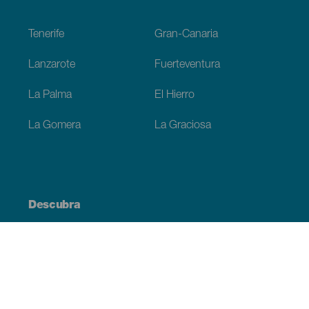
Footer
Tenerife
Gran-Canaria
Lanzarote
Fuerteventura
La Palma
El Hierro
La Gomera
La Graciosa
Descubra
Costa e praia
Cultura
Gastronomia
Todos os artigos