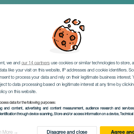
l em concerto
ent, we and
our 14 partners
use cookies or similar technologies to store,
ata like your visit on this website, IP addresses and cookie identifiers. 
onsent to process your data and rely on their legitimate business interest
ject to data processing based on legitimate interest at any time by click
olicy on this website.
ocess data for the following purposes:
EVENTO PASSADO
ing and content, advertising and content measurement, audience research and service
dentification through device scanning
, Store and/or access information on a device
, Technica
28 March 2026
Localidad
La Laguna
n More →
Disagree and close
Agree and