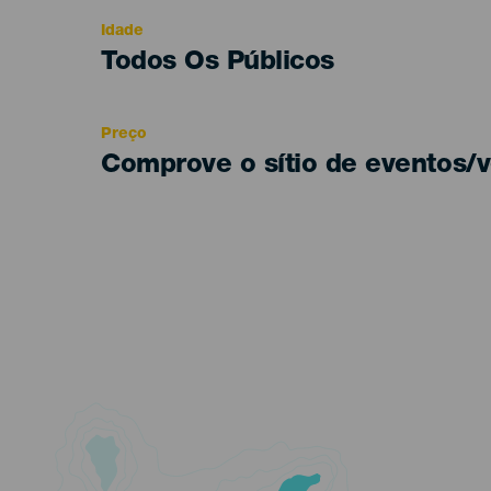
evento
Idade
Edad
Todos Os Públicos
Recomendada
Preço
Comprove o sítio de eventos/v