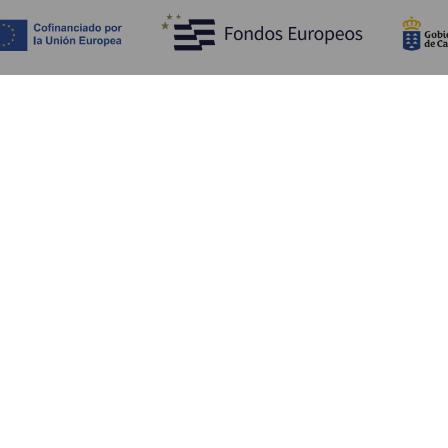
Descubra
I
Costa e praia
Cultura
A
Gastronomia
Todos os artigos
C
On
Se