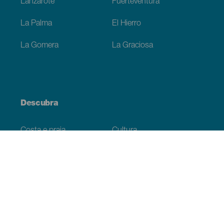
Lanzarote
Fuerteventura
La Palma
El Hierro
La Gomera
La Graciosa
Descubra
Costa e praia
Cultura
Gastronomia
Todos os artigos
Informação prática