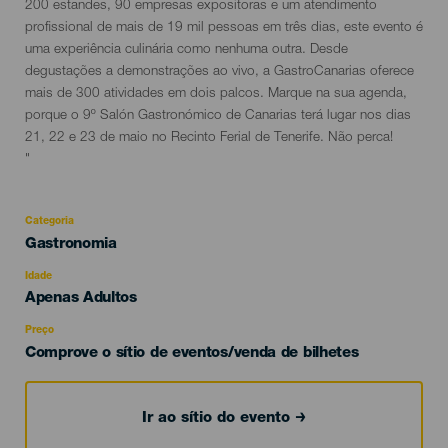
evento
200 estandes, 90 empresas expositoras e um atendimento
profissional de mais de 19 mil pessoas em três dias, este evento é
uma experiência culinária como nenhuma outra. Desde
degustações a demonstrações ao vivo, a GastroCanarias oferece
mais de 300 atividades em dois palcos. Marque na sua agenda,
porque o 9º Salón Gastronómico de Canarias terá lugar nos dias
21, 22 e 23 de maio no Recinto Ferial de Tenerife. Não perca!
"
Categoria
Categoría
Gastronomia
del
evento
Idade
Edad
Apenas Adultos
Recomendada
Preço
Comprove o sítio de eventos/venda de bilhetes
Ir ao sítio do evento