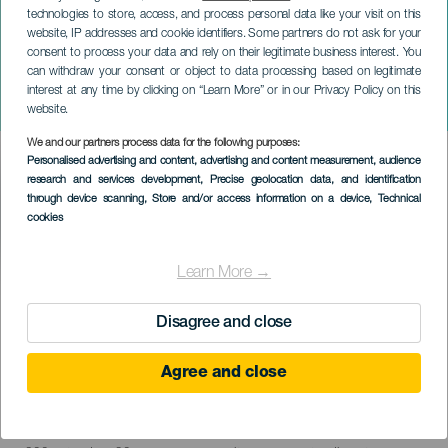
technologies to store, access, and process personal data like your visit on this
website, IP addresses and cookie identifiers. Some partners do not ask for your
consent to process your data and rely on their legitimate business interest. You
TENERIFE
can withdraw your consent or object to data processing based on legitimate
9º Salón Gastronómico de
interest at any time by clicking on “Learn More” or in our Privacy Policy on this
Canarias - GastroCanarias
website.
We and our partners process data for the following purposes:
Imagen
Personalised advertising and content, advertising and content measurement, audience
Listado
research and services development
, Precise geolocation data, and identification
through device scanning
, Store and/or access information on a device
, Technical
cookies
Learn More →
EVENTO PASSADO
Disagree and close
21 to 23 Maio
Agree and close
Localidad
Santa Cruz de Tenerife
Descripción
"Atenção todos os amantes da comida! Tenerife acolhe o maior
del
evento de feiras das Ilhas Canárias: GastroCanarias. Com mais de