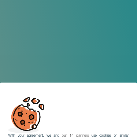
With your agreement, we and
our 14 partners
use cookies or similar