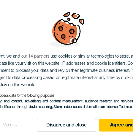
adilla de Abona
ent, we and
our 14 partners
use cookies or similar technologies to store,
ata like your visit on this website, IP addresses and cookie identifiers. 
onsent to process your data and rely on their legitimate business interest
ject to data processing based on legitimate interest at any time by click
olicy on this website.
25 October 2026
ocess data for the following purposes:
Localidad
Granadilla de Abon
ing and content, advertising and content measurement, audience research and service
dentification through device scanning
, Store and/or access information on a device
, Technica
Descripción
Granadilla de Abona acolh
n More →
Disagree and close
Agree and
del
km, uma corrida de atle