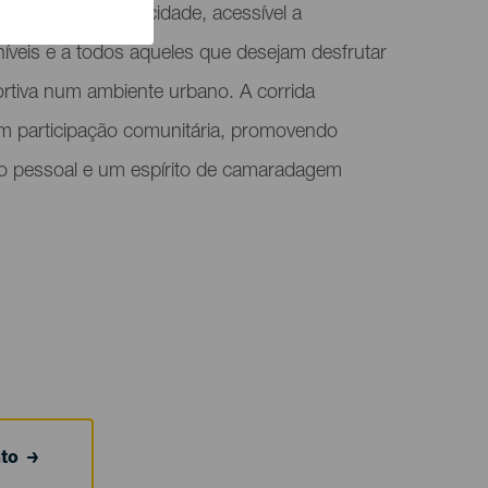
ros pelas ruas da cidade, acessível a
níveis e a todos aqueles que desejam desfrutar
rtiva num ambiente urbano. A corrida
om participação comunitária, promovendo
ço pessoal e um espírito de camaradagem
nto