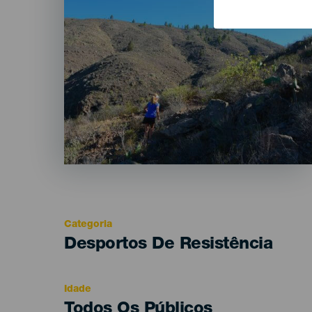
Categoria
Categoría
Desportos De Resistência
del
evento
Idade
Edad
Todos Os Públicos