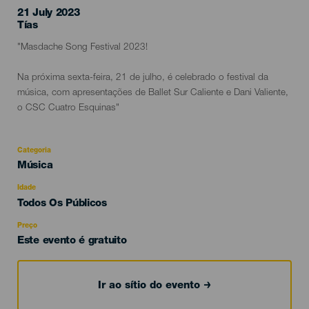
21 July 2023
Localidad
Tías
Descripción
"Masdache Song Festival 2023!
del
evento
Na próxima sexta-feira, 21 de julho, é celebrado o festival da
música, com apresentações de Ballet Sur Caliente e Dani Valiente,
o CSC Cuatro Esquinas"
Categoria
Categoría
Música
del
evento
Idade
Edad
Todos Os Públicos
Recomendada
Preço
Este evento é gratuito
Ir ao sítio do evento