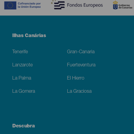
Menú
Ilhas Canárias
Footer
Tenerife
Gran-Canaria
Lanzarote
Fuerteventura
La Palma
El Hierro
La Gomera
La Graciosa
Descubra