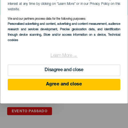
VII Festival de la Canción
interest at any time by clicking on “Learn More” or in our Privacy Policy on this
Masdache 2023
website.
We and our partners process data for the following purposes:
Imagen
Personalised advertising and content, advertising and content measurement, audience
Listado
research and services development
, Precise geolocation data, and identification
through device scanning
, Store and/or access information on a device
, Technical
cookies
Learn More →
Disagree and close
Agree and close
EVENTO PASSADO