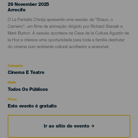
29 November 2025
Localidad
Arrecife
Descripción
O La Pantalla Chinija apresenta uma sessão de "Shaun, o
del
Carneiro", um filme de animação dirigido por Richard Starzak e
evento
Mark Burton. A sessão acontece na Casa de la Cultura Agustín de
la Hoz e oferece uma oportunidade para toda a família desfrutar
do cinema num ambiente cultural acolhedor e acessível.
Categoria
Categoría
Cinema E Teatro
del
evento
Idade
Edad
Todos Os Públicos
Recomendada
Preço
Este evento é gratuito
Ir ao sítio do evento