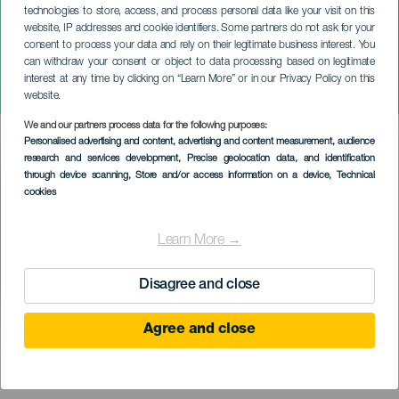
technologies to store, access, and process personal data like your visit on this
website, IP addresses and cookie identifiers. Some partners do not ask for your
consent to process your data and rely on their legitimate business interest. You
LANZAROTE
can withdraw your consent or object to data processing based on legitimate
Tenique Cultural: Shaun, o
interest at any time by clicking on “Learn More” or in our Privacy Policy on this
Carneiro
website.
We and our partners process data for the following purposes:
Imagen
Personalised advertising and content, advertising and content measurement, audience
Listado
research and services development
, Precise geolocation data, and identification
through device scanning
, Store and/or access information on a device
, Technical
cookies
Learn More →
Disagree and close
Agree and close
EVENTO PASSADO