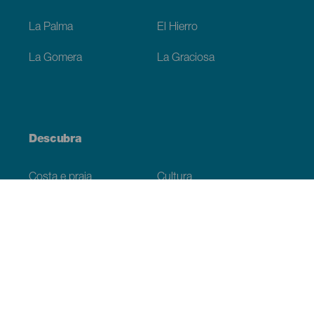
La Palma
El Hierro
La Gomera
La Graciosa
Descubra
Costa e praia
Cultura
Gastronomia
Todos os artigos
Informação prática