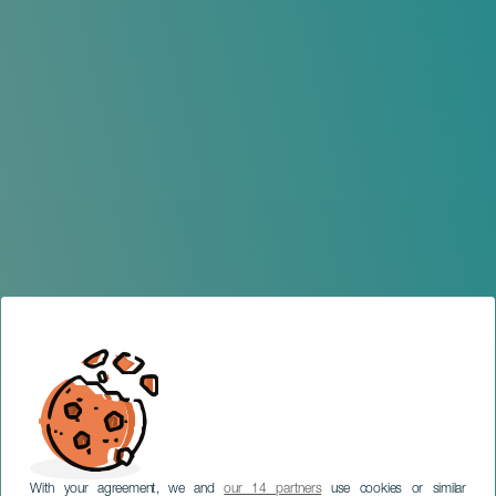
With your agreement, we and
our 14 partners
use cookies or similar