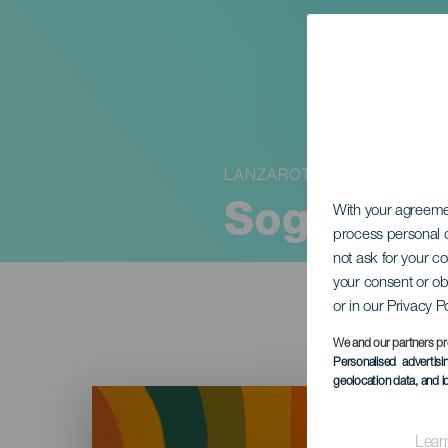
LANZAROTE
Sogras
With your agreem
process personal d
not ask for your c
your consent or ob
or in our Privacy P
We and our partners pr
Personalised advertis
geolocation data, and i
Imagen
Listado
Lear