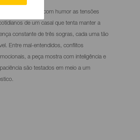
eatral que retrata com humor as tensões
 cotidianos de um casal que tenta manter a
ença constante de três sogras, cada uma tão
vel. Entre mal-entendidos, conflitos
mocionais, a peça mostra com inteligência e
 paciência são testados em meio a um
stico.