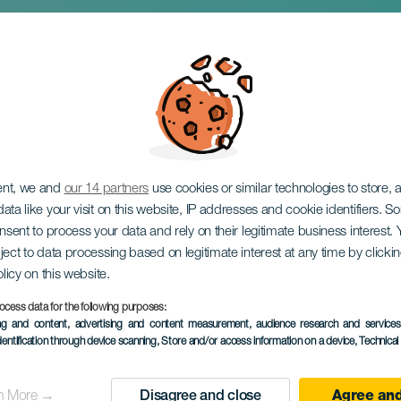
ent, we and
our 14 partners
use cookies or similar technologies to store,
ata like your visit on this website, IP addresses and cookie identifiers. 
onsent to process your data and rely on their legitimate business interest
ject to data processing based on legitimate interest at any time by click
olicy on this website.
ocess data for the following purposes:
EVENTO PASSADO
ing and content, advertising and content measurement, audience research and service
dentification through device scanning
, Store and/or access information on a device
, Technica
22 November 2025
Localidad
San Bartolomé
n More →
Disagree and close
Agree and