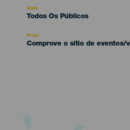
evento
Idade
Edad
Todos Os Públicos
Recomendada
Preço
Comprove o sítio de eventos/v