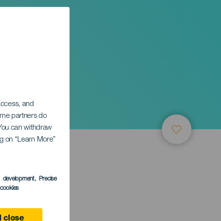
 access, and
Some partners do
. You can withdraw
ing on “Learn More”
s development
, Precise
l cookies
 close