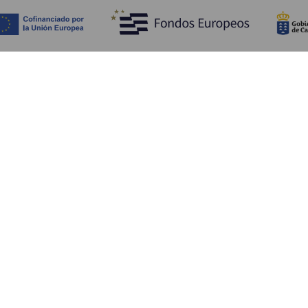
Descubra
I
Costa e praia
Cultura
A
Gastronomia
Todos os artigos
C
On
Se