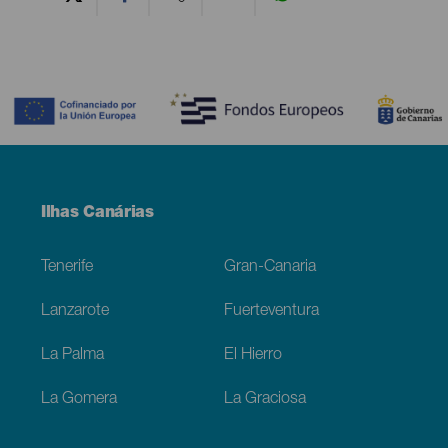
Contenido
Menú
Ilhas Canárias
Footer
Tenerife
Gran-Canaria
Lanzarote
Fuerteventura
La Palma
El Hierro
La Gomera
La Graciosa