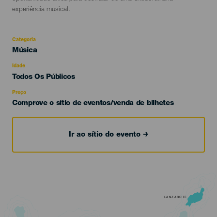
experiência musical.
Categoria
Categoría
Música
del
evento
Idade
Edad
Todos Os Públicos
Recomendada
Preço
Comprove o sítio de eventos/venda de bilhetes
Ir ao sítio do evento
LANZAROTE