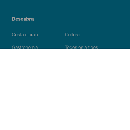
Descubra
Costa e praia
Cultura
Gastronomia
Todos os artigos
Informação prática
Agenda
Clima
Como chegar
Onde comer
Onde dormir
O arquipélago