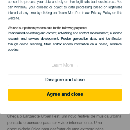
consent to process your data and rely on their legitimate business interest. You
can withdraw your consent or object to data processing based on legitimate
LANZAROTE
interest at any time by clicking on “Learn More” or in our Privacy Policy on this
Lanzarote Urban Fest
website.
We and our partners process data for the following purposes:
Imagen
Personalised advertising and content, advertising and content measurement, audience
Listado
research and services development
, Precise geolocation data, and identification
through device scanning
, Store and/or access information on a device
, Technical
cookies
Learn More →
EVENTO PASSADO
Disagree and close
Agree and close
13 Maio 2023
Localidad
San bartolome
Descripción
Uma grande festa de cor, alegria, música e criatividade ao ar livre.
del
Chega o Lanzarote Urban Fest, um novo festival de música urbana
evento
pensado e pensado para ser vivido intensamente. Uma
oportunidade única para desfrutar de uma extraordinária