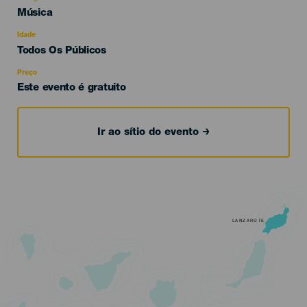
Categoría
Música
del
evento
Idade
Edad
Todos Os Públicos
Recomendada
Preço
Este evento é gratuito
Ir ao sítio do evento
LANZAROTE