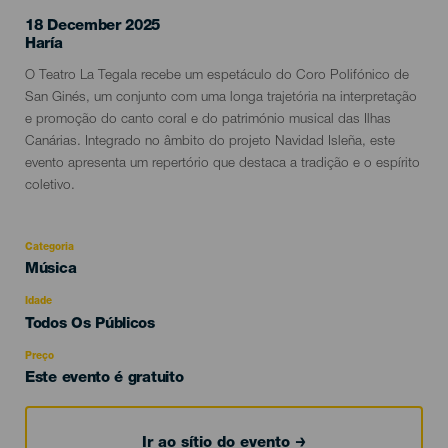
18 December 2025
Localidad
Haría
Descripción
O Teatro La Tegala recebe um espetáculo do Coro Polifónico de
del
San Ginés, um conjunto com uma longa trajetória na interpretação
evento
e promoção do canto coral e do património musical das Ilhas
Canárias. Integrado no âmbito do projeto Navidad Isleña, este
evento apresenta um repertório que destaca a tradição e o espírito
coletivo.
Categoria
Categoría
Música
del
evento
Idade
Edad
Todos Os Públicos
Recomendada
Preço
Este evento é gratuito
Ir ao sítio do evento