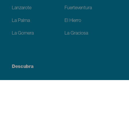
Lanzarote
Fuerteventura
La Palma
El Hierro
La Gomera
La Graciosa
Descubra
Costa e praia
Cultura
Gastronomia
Todos os artigos
Informação prática