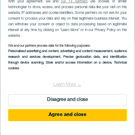
With your agreement, we and
our 14 partners
use cookies or similar
technologies to store, access, and process personal data like your visit on this
website, IP addresses and cookie identifiers. Some partners do not ask for your
consent to process your data and rely on their legitimate business interest. You
LANZAROTE
can withdraw your consent or object to data processing based on legitimate
Coro Polifônico de San
interest at any time by clicking on “Learn More” or in our Privacy Policy on this
Ginés
website.
We and our partners process data for the following purposes:
Imagen
Personalised advertising and content, advertising and content measurement, audience
Listado
research and services development
, Precise geolocation data, and identification
through device scanning
, Store and/or access information on a device
, Technical
cookies
Learn More →
Disagree and close
Agree and close
EVENTO PASSADO