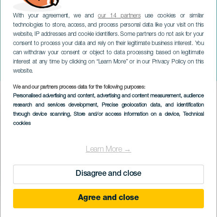
With your agreement, we and
our 14 partners
use cookies or similar
technologies to store, access, and process personal data like your visit on this
website, IP addresses and cookie identifiers. Some partners do not ask for your
consent to process your data and rely on their legitimate business interest. You
can withdraw your consent or object to data processing based on legitimate
GRÃ-CANÁRIA
interest at any time by clicking on “Learn More” or in our Privacy Policy on this
Trilha Tamadaba
website.
We and our partners process data for the following purposes:
Imagen
Personalised advertising and content, advertising and content measurement, audience
Listado
research and services development
, Precise geolocation data, and identification
through device scanning
, Store and/or access information on a device
, Technical
cookies
Learn More →
Disagree and close
Agree and close
November 2026
Localidad
Agaete