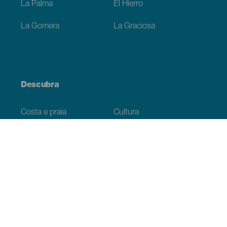
La Palma
El Hierro
La Gomera
La Graciosa
Descubra
Costa e praia
Cultura
Gastronomia
Todos os artigos
Informação prática
Agenda
Clima