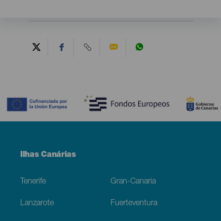
Contenido
Menú
Ilhas Canárias
Footer
Tenerife
Gran-Canaria
Lanzarote
Fuerteventura