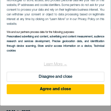
technologies to store, access, and process personal data like your visit on this
website, IP addresses and cookie identifiers. Some partners do not ask for your
consent to process your data and rely on their legitimate business interest. You
can withdraw your consent or object to data processing based on legitimate
GRÃ-CANÁRIA
interest at any time by clicking on “Learn More” or in our Privacy Policy on this
Trash!
website.
We and our partners process data for the following purposes:
Imagen
Personalised advertising and content, advertising and content measurement, audience
Listado
research and services development
, Precise geolocation data, and identification
through device scanning
, Store and/or access information on a device
, Technical
cookies
Learn More →
Disagree and close
Agree and close
EVENTO PASSADO