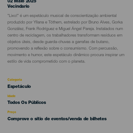
02 Maio 2025
Localidad
Vecindario
Descripción
"Lixo!" é um espetáculo musical de conscientização ambiental
del
produzido por Yllana e Töthem, estrelado por Bruno Alves, Gorka
evento
González, Frank Rodríguez e Miguel Ángel Pareja. Instalados num
centro de reciclagem, os trabalhadores transformam resíduos em
objetos úteis, desde guarda-chuvas a garrafas de butano,
promovendo a reflexão sobre o consumismo. Com percussão,
movimento e humor, este espetáculo dinâmico procura inspirar um
estilo de vida comprometido com o planeta.
Categoria
Categoría
Espetáculo
del
evento
Idade
Edad
Todos Os Públicos
Recomendada
Preço
Comprove o sítio de eventos/venda de bilhetes