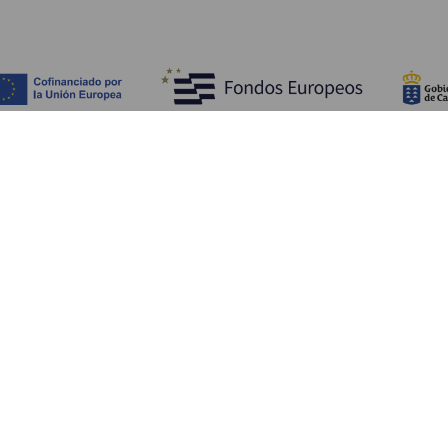
Descubra
I
Costa e praia
Cultura
A
Gastronomia
Todos os artigos
C
On
Se