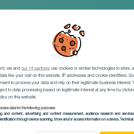
e San Antonio El C
ent, we and
our 14 partners
use cookies or similar technologies to store,
ata like your visit on this website, IP addresses and cookie identifiers. 
onsent to process your data and rely on their legitimate business interest
ject to data processing based on legitimate interest at any time by click
olicy on this website.
ocess data for the following purposes:
EVENTO PASSADO
ing and content, advertising and content measurement, audience research and service
dentification through device scanning
, Store and/or access information on a device
, Technica
07 June 2025