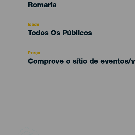
Categoría
Romaria
del
evento
Idade
Edad
Todos Os Públicos
Recomendada
Preço
Comprove o sítio de eventos/v