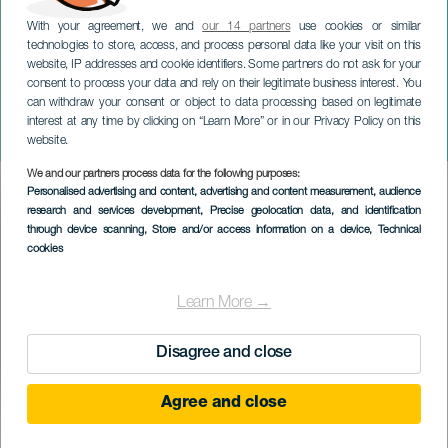
With your agreement, we and
our 14 partners
use cookies or similar
technologies to store, access, and process personal data like your visit on this
website, IP addresses and cookie identifiers. Some partners do not ask for your
consent to process your data and rely on their legitimate business interest. You
GRÃ-CANÁRIA
can withdraw your consent or object to data processing based on legitimate
Ritmos do Mundo: Do
interest at any time by clicking on “Learn More” or in our Privacy Policy on this
Ritual à Celebração
website.
We and our partners process data for the following purposes:
Imagen
Personalised advertising and content, advertising and content measurement, audience
Listado
research and services development
, Precise geolocation data, and identification
through device scanning
, Store and/or access information on a device
, Technical
cookies
Learn More →
Disagree and close
Agree and close
EVENTO PASSADO