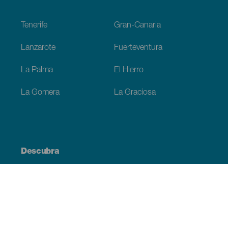
Footer
Tenerife
Gran-Canaria
Lanzarote
Fuerteventura
La Palma
El Hierro
La Gomera
La Graciosa
Descubra
Costa e praia
Cultura
Gastronomia
Todos os artigos