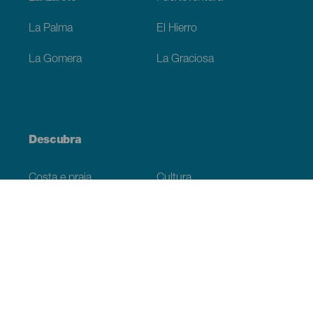
La Palma
El Hierro
La Gomera
La Graciosa
Descubra
Costa e praia
Cultura
Gastronomia
Todos os artigos
Informação prática