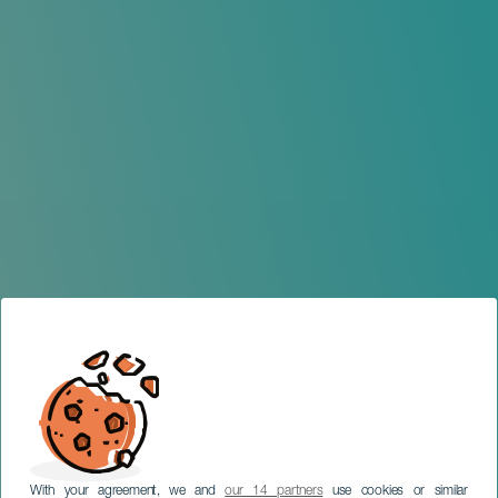
With your agreement, we and
our 14 partners
use cookies or similar