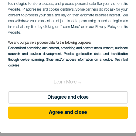
technologies to store, access, and process personal data like your visit on this
website, IP addresses and cookie identifiers. Some partners do not ask for your
consent to process your data and rely on their legitimate business interest. You
GRÃ-CANÁRIA
can withdraw your consent or object to data processing based on legitimate
Panza de Burro - Delirium
interest at any time by clicking on “Learn More” or in our Privacy Policy on this
Teatro
website.
We and our partners process data for the following purposes:
Imagen
Personalised advertising and content, advertising and content measurement, audience
Listado
research and services development
, Precise geolocation data, and identification
through device scanning
, Store and/or access information on a device
, Technical
cookies
Learn More →
Disagree and close
Agree and close
EVENTO PASSADO