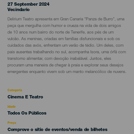
27 September 2024
Localidad
Vecindario
Descripción
Delirium Teatro apresenta em Gran Canaria "Panza de Burro", uma
del
peça que mergulha com humor e crueza na vida de dois amigos
evento
de 10 anos num bairro do norte de Tenerife, aos pés de um
vulcão. As meninas, criadas em famílias disfuncionais e sob os
cuidados das avós, enfrentam um verão de tédio. Um deles, com
pais ausentes trabalhando no sul, acompanha Isora, uma órfã com
transtorno alimentar, com devoção inabalável. Juntos, eles
procuram uma maneira de chegar à praia e explorar seus desejos
emergentes enquanto vivem sob um manto melancólico de nuvens.
Categoria
Categoría
Cinema E Teatro
del
evento
Idade
Edad
Todos Os Públicos
Recomendada
Preço
Comprove o sítio de eventos/venda de bilhetes