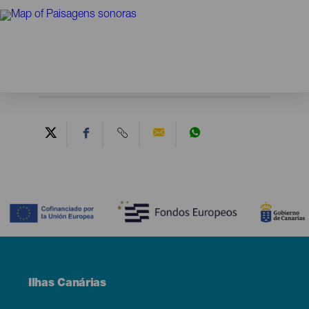
Contenido
Menú
Ilhas Canárias
Footer