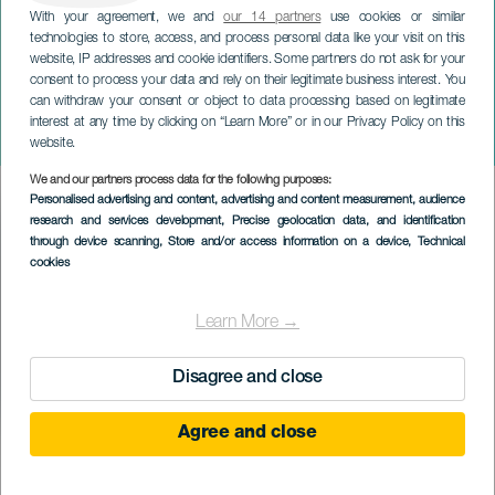
With your agreement, we and
our 14 partners
use cookies or similar
technologies to store, access, and process personal data like your visit on this
website, IP addresses and cookie identifiers. Some partners do not ask for your
consent to process your data and rely on their legitimate business interest. You
can withdraw your consent or object to data processing based on legitimate
GRÃ-CANÁRIA
interest at any time by clicking on “Learn More” or in our Privacy Policy on this
Paisagens sonoras
website.
We and our partners process data for the following purposes:
Imagen
Personalised advertising and content, advertising and content measurement, audience
Listado
research and services development
, Precise geolocation data, and identification
through device scanning
, Store and/or access information on a device
, Technical
cookies
Learn More →
Disagree and close
Agree and close
EVENTO PASSADO