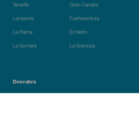
Tenerife
Gran-Canaria
Lanzarote
Fuerteventura
La Palma
El Hierro
La Gomera
La Graciosa
Descubra
Costa e praia
Cultura
Gastronomia
Todos os artigos