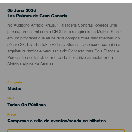
05 June 2026
Localidad
Las Palmas de Gran Canaria
Descripción
No Auditório Alfredo Kraus, "Paisagens Sonoras" oferece uma
del
jornada orquestral com a OFGC sob a regência de Markus Stenz,
evento
em um programa que reúne dois compositores fundamentais do
século XX: Béla Bartók e Richard Strauss; o concerto combina a
arquitetura rítmica e percussiva do Concerto para Dois Pianos e
Percussão de Bartók com o poder descritivo arrebatador da
Sinfonia Alpina de Strauss.
Categoria
Categoría
Música
del
evento
Idade
Edad
Todos Os Públicos
Recomendada
Preço
Comprove o sítio de eventos/venda de bilhetes